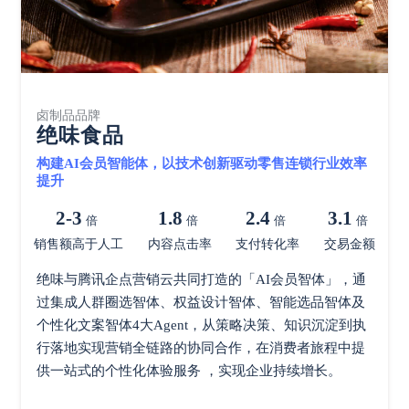
卤制品品牌
绝味食品
构建AI会员智能体，以技术创新驱动零售连锁行业效率
提升
2-3
1.8
2.4
3.1
倍
倍
倍
倍
销售额高于人工
内容点击率
支付转化率
交易金额
绝味与腾讯企点营销云共同打造的「AI会员智体」，通
过集成人群圈选智体、权益设计智体、智能选品智体及
个性化文案智体4大Agent，从策略决策、知识沉淀到执
行落地实现营销全链路的协同合作，在消费者旅程中提
供一站式的个性化体验服务 ，实现企业持续增长。