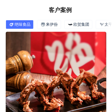
客户案例
绝味食品
来伊份
欣贺集团
太