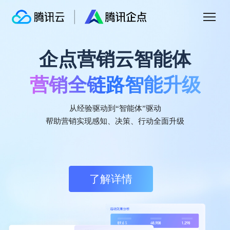
企点营销云智能体
腾讯企点营销云
营销全链路智能升级
智能驱动
私域增长
腾讯企点营销云
IDC认证中国客户数据平台
市场份额第一
基于腾讯社交生态连接公私域的，一体化、场
从经验驱动到“智能体”驱动
持续领跑中国CDP市场
景化、智能化营销云，助力企业通过数智驱动
帮助营销实现感知、决策、行动全面升级
提升营销效果和客户体验。
据国际数据公司IDC《中国客户数据平台市场跟踪研究报告 2025H1》显示，
腾讯企点CDP（客户数据平台）在2024年下半年至2025年上半年期间，获中
国客户数据平台市场份额第一，持续领跑中国CDP市场。
了解详情