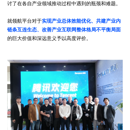
讨了在各自产业领域推动过程中遇到的瓶颈和难题。
就领航平台对于
实现产业总体效能优化、共建产业内
链条互连生态、改善产业互联网整体格局不平衡局面
的巨大价值和深远意义予以高度评价。