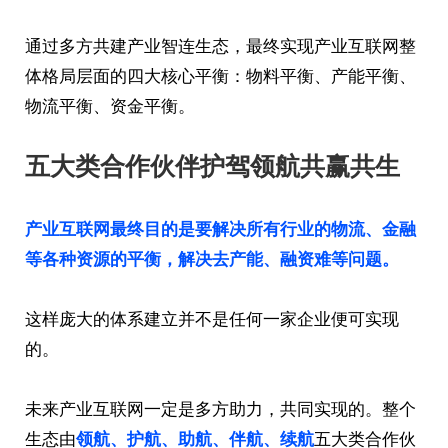
通过多方共建产业智连生态，最终实现产业互联网整
体格局层面的四大核心平衡：物料平衡、产能平衡、
物流平衡、资金平衡。
五大类合作伙伴护驾领航共赢共生
产业互联网最终目的是要解决所有行业的物流、金融
等各种资源的平衡，解决去产能、融资难等问题。
这样庞大的体系建立并不是任何一家企业便可实现
的。
未来产业互联网一定是多方助力，共同实现的。整个
生态由
领航、护航、助航、伴航、续航
五大类合作伙