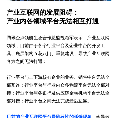
产业互联网的发展阻碍：
产业内各领域平台无法相互打通
腾讯企点领航生态合作总监魏领军
表示，
产业互联网
领域，目前由于各个行业平台及企业中台的开发工
具、底层架构五花八门、重复建设，导致产业互联网
各方之间无法打通：
行业平台与上下游核心企业的业务、销售中台无法全
部互连；行业平台与行业内众多物流平台无法全部对
接；行业平台与各银行及供应链金融机构平台无法全
部对接；行业平台之间无法完成最后互连。
目前的产业互联网平台是阶段性的孤链现象
，会导致