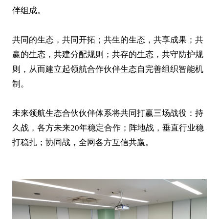
伴组成。
共同的生态，共同开拓；共生的生态，共享成果；共
赢的生态，共建分配规则；共存的生态，共守防护规
则，从而建立起领航合作伙伴生态自完善组织智能机
制。
未来领航生态合伙伙伴体系将共同打赢三场战役：持
久战，各方未来20年稳定合作；阵地战，垂直行业稳
打稳扎；协同战，全网各方互信共赢。