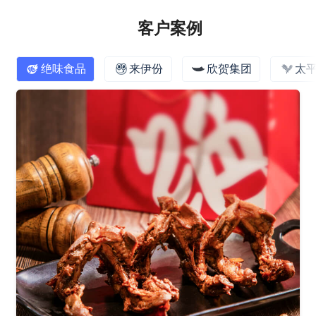
客户案例
绝味食品
来伊份
欣贺集团
太