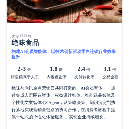
卤制品品牌
绝味食品
构建AI会员智能体，以技术创新驱动零售连锁行业效率
提升
2-3
1.8
2.4
3.1
倍
倍
倍
倍
销售额高于人工
内容点击率
支付转化率
交易金额
绝味与腾讯企点营销云共同打造的「AI会员智体」，通
过集成人群圈选智体、权益设计智体、智能选品智体及
个性化文案智体4大Agent，从策略决策、知识沉淀到执
行落地实现营销全链路的协同合作，在消费者旅程中提
供一站式的个性化体验服务 ，实现企业持续增长。