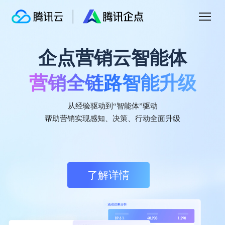
企点营销云智能体
腾讯企点营销云
营销全链路智能升级
智能驱动
私域增长
腾讯企点营销云
IDC认证中国客户数据平台
市场份额第一
基于腾讯社交生态连接公私域的，一体化、场
从经验驱动到“智能体”驱动
持续领跑中国CDP市场
景化、智能化营销云，助力企业通过数智驱动
帮助营销实现感知、决策、行动全面升级
提升营销效果和客户体验。
据国际数据公司IDC《中国客户数据平台市场跟踪研究报告 2025H1》显示，
腾讯企点CDP（客户数据平台）在2024年下半年至2025年上半年期间，获中
国客户数据平台市场份额第一，持续领跑中国CDP市场。
了解详情