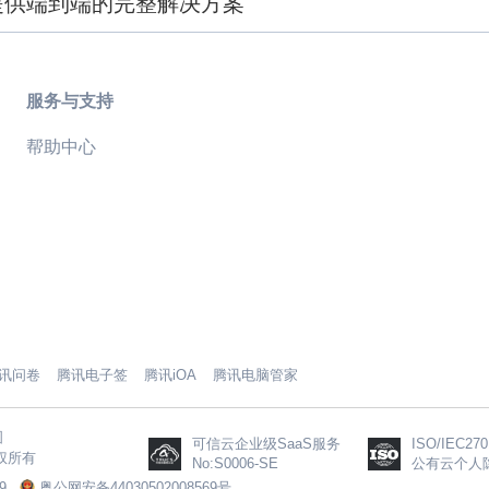
提供端到端的完整解决方案
服务与支持
帮助中心
讯问卷
腾讯电子签
腾讯iOA
腾讯电脑管家
图
可信云企业级SaaS服务
ISO/IEC270
 版权所有
No:S0006-SE
公有云个人
9
粤公网安备44030502008569号