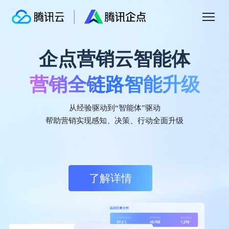
企点营销云智能体
腾讯企点营销云
营销全链路智能升级
智能驱动
私域增长
腾讯企点营销云
IDC认证中国客户数据平台
市场份额第一
基于腾讯社交生态连接公私域的，一体化、场
从经验驱动到“智能体”驱动
持续领跑中国CDP市场
景化、智能化营销云，助力企业通过数智驱动
帮助营销实现感知、决策、行动全面升级
提升营销效果和客户体验。
据国际数据公司IDC《中国客户数据平台市场跟踪研究报告 2025H1》显示，
腾讯企点CDP（客户数据平台）在2024年下半年至2025年上半年期间，获中
国客户数据平台市场份额第一，持续领跑中国CDP市场。
了解详情