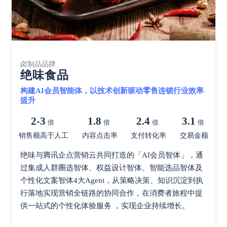
卤制品品牌
绝味食品
构建AI会员智能体，以技术创新驱动零售连锁行业效率
提升
2-3
1.8
2.4
3.1
倍
倍
倍
倍
销售额高于人工
内容点击率
支付转化率
交易金额
绝味与腾讯企点营销云共同打造的「AI会员智体」，通
过集成人群圈选智体、权益设计智体、智能选品智体及
个性化文案智体4大Agent，从策略决策、知识沉淀到执
行落地实现营销全链路的协同合作，在消费者旅程中提
供一站式的个性化体验服务 ，实现企业持续增长。