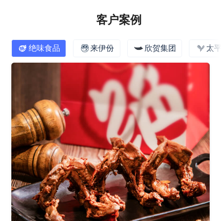
客户案例
绝味食品
来伊份
欣贺集团
太