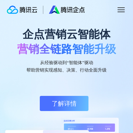
企点营销云智能体
腾讯企点营销云
营销全链路智能升级
智能驱动
私域增长
腾讯企点营销云
IDC认证中国客户数据平台
市场份额第一
基于腾讯社交生态连接公私域的，一体化、场
从经验驱动到“智能体”驱动
持续领跑中国CDP市场
景化、智能化营销云，助力企业通过数智驱动
帮助营销实现感知、决策、行动全面升级
提升营销效果和客户体验。
据国际数据公司IDC《中国客户数据平台市场跟踪研究报告 2025H1》显示，
腾讯企点CDP（客户数据平台）在2024年下半年至2025年上半年期间，获中
国客户数据平台市场份额第一，持续领跑中国CDP市场。
了解详情