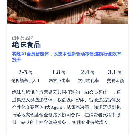
卤制品品牌
绝味食品
构建AI会员智能体，以技术创新驱动零售连锁行业效率
提升
2-3
1.8
2.4
3.1
倍
倍
倍
倍
销售额高于人工
内容点击率
支付转化率
交易金额
绝味与腾讯企点营销云共同打造的「AI会员智体」，通
过集成人群圈选智体、权益设计智体、智能选品智体及
个性化文案智体4大Agent，从策略决策、知识沉淀到执
行落地实现营销全链路的协同合作，在消费者旅程中提
供一站式的个性化体验服务 ，实现企业持续增长。