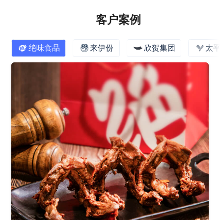
客户案例
绝味食品
来伊份
欣贺集团
太