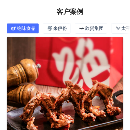
客户案例
绝味食品
来伊份
欣贺集团
太