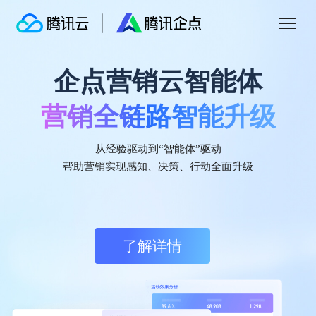
企点营销云智能体
腾讯企点营销云
营销全链路智能升级
智能驱动
私域增长
腾讯企点营销云
IDC认证中国客户数据平台
市场份额第一
基于腾讯社交生态连接公私域的，一体化、场
从经验驱动到“智能体”驱动
持续领跑中国CDP市场
景化、智能化营销云，助力企业通过数智驱动
帮助营销实现感知、决策、行动全面升级
提升营销效果和客户体验。
据国际数据公司IDC《中国客户数据平台市场跟踪研究报告 2025H1》显示，
腾讯企点CDP（客户数据平台）在2024年下半年至2025年上半年期间，获中
国客户数据平台市场份额第一，持续领跑中国CDP市场。
了解详情