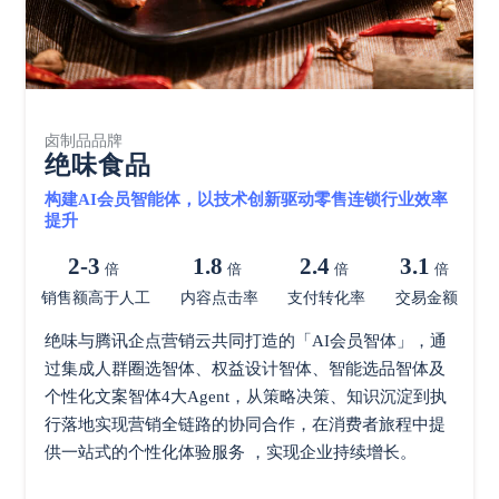
卤制品品牌
绝味食品
构建AI会员智能体，以技术创新驱动零售连锁行业效率
提升
2-3
1.8
2.4
3.1
倍
倍
倍
倍
销售额高于人工
内容点击率
支付转化率
交易金额
绝味与腾讯企点营销云共同打造的「AI会员智体」，通
过集成人群圈选智体、权益设计智体、智能选品智体及
个性化文案智体4大Agent，从策略决策、知识沉淀到执
行落地实现营销全链路的协同合作，在消费者旅程中提
供一站式的个性化体验服务 ，实现企业持续增长。